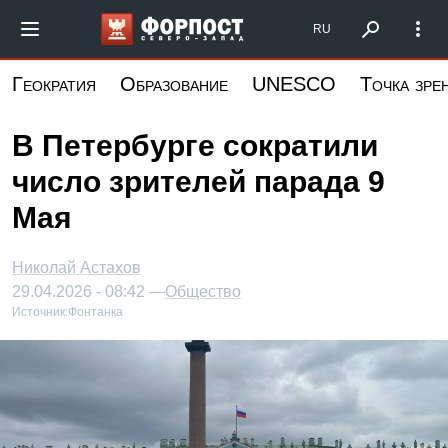
Перейти
Форпост Северо-Запад
RU
к
основному
Геократия
Образование
UNESCO
Точка зре
содержанию
В Петербурге сократили
число зрителей парада 9
Мая
Николай Астахов
29.04.2026 - 08:42 —
Общество
Источник:
Фонтанка