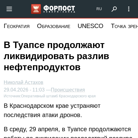
Перейти
Форпост Северо-Запад
RU
к
основному
Геократия
Образование
UNESCO
Точка зре
содержанию
В Туапсе продолжают
ликвидировать разлив
нефтепродуктов
Николай Астахов
29.04.2026 - 11:03 —
Происшествия
Источник:
Оперативный штамб Краснодарского края
В Краснодарском крае устраняют
последствия атаки дронов.
В среду, 29 апреля, в Туапсе продолжаются