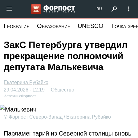
Перейти
Форпост Северо-Запад
RU
к
основному
Геократия
Образование
UNESCO
Точка зре
содержанию
ЗакС Петербурга утвердил
прекращение полномочий
депутата Малькевича
Екатерина Рубайко
29.04.2026 - 12:19 —
Общество
Источник:
Форпост
© Форпост Северо-Запад / Екатерина Рубайко
Парламентарий из Северной столицы вновь