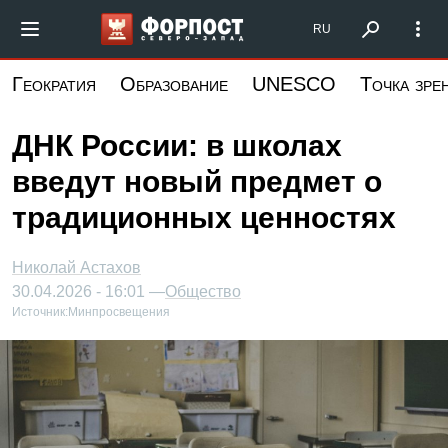
Перейти
Форпост Северо-Запад
RU
к
основному
Геократия
Образование
UNESCO
Точка зре
содержанию
ДНК России: в школах
введут новый предмет о
традиционных ценностях
Николай Астахов
30.04.2026 - 16:01 —
Общество
Источник:
Минпросвещения