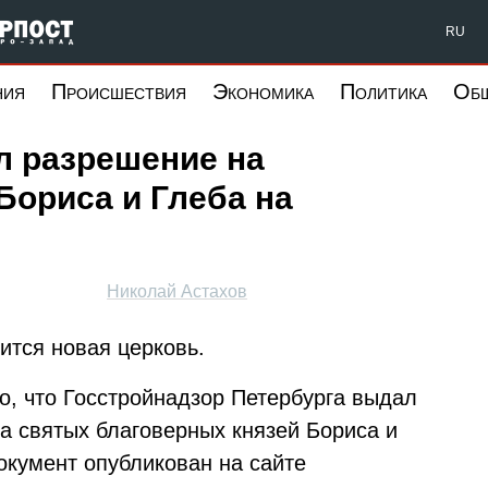
Форпост Северо-Запад
RU
ния
Происшествия
Экономика
Политика
Об
л разрешение на
Бориса и Глеба на
Николай Астахов
ится новая церковь.
но, что Госстройнадзор Петербурга выдал
а святых благоверных князей Бориса и
окумент опубликован на сайте