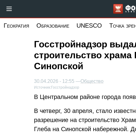
Перейти
к
основному
Геократия
Образование
UNESCO
Точка зре
содержанию
Госстройнадзор выда
строительство храма 
Синопской
30.04.2026 - 12:55 —
Общество
Источник:
Госстройнадзор
В Центральном районе города появ
В четверг, 30 апреля, стало извест
разрешение на строительство Храм
Глеба на Синопской набережной. Д