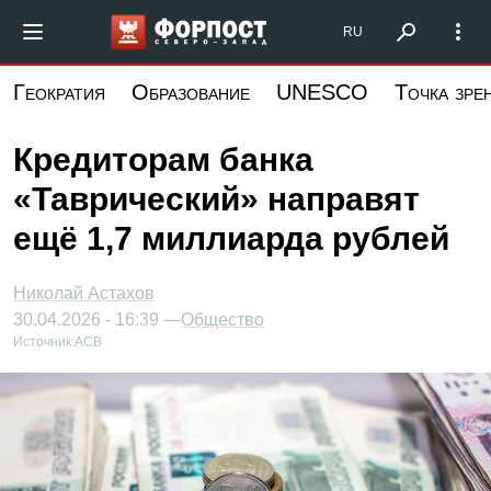
Перейти
Форпост Северо-Запад
RU
к
основному
Геократия
Образование
UNESCO
Точка зре
содержанию
Кредиторам банка
«Таврический» направят
ещё 1,7 миллиарда рублей
Николай Астахов
30.04.2026 - 16:39 —
Общество
Источник:
АСВ