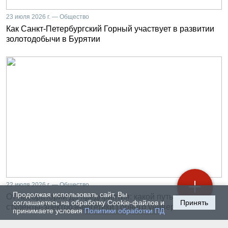
23 июля 2026 г. — Общество
Как Санкт-Петербургский Горный участвует в развитии
золотодобычи в Бурятии
22 июля 2026 г. — Общество
Продолжая использовать сайт, Вы
От лаборатории до предприятия: какой путь проходят
соглашаетесь на обработку Cookie-файлов и
Принять
студенты-электроэнергетики Горного университета
принимаете условия
Политики обработки ПД
20 июля 2026 г. — Общество