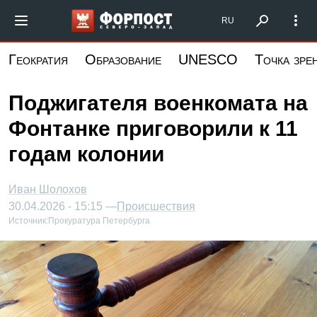
Перейти
Форпост Северо-Запад
RU
к
основному
Геократия
Образование
UNESCO
Точка зре
содержанию
Поджигателя военкомата на
Фонтанке приговорили к 11
годам колонии
Иван Шолохов
30.04.2026 - 15:15 —
Происшествия
Источник:
Прокуратура Петербурга