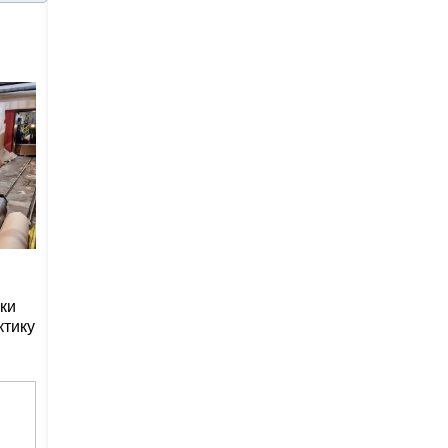
ки
ктику