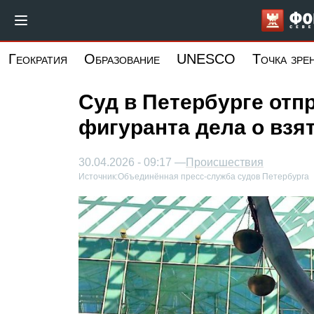
Перейти
к
основному
Геократия
Образование
UNESCO
Точка зре
содержанию
Суд в Петербурге отп
фигуранта дела о взя
30.04.2026 - 09:17 —
Происшествия
Источник:
Объединённая пресс-служба судов Петербурга