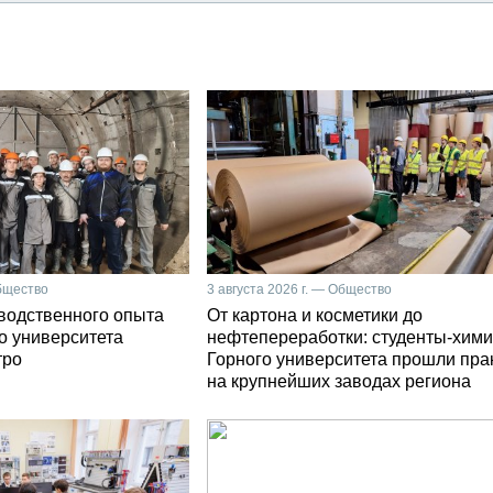
Общество
3 августа 2026 г. — Общество
зводственного опыта
От картона и косметики до
о университета
нефтепереработки: студенты-хими
тро
Горного университета прошли пра
на крупнейших заводах региона