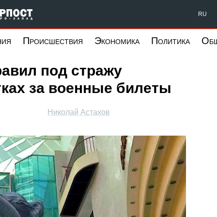
Форпост Северо-Запад
RU
ния
Происшествия
Экономика
Политика
Об
равил под стражу
тках за военные билеты
Николай Астахов