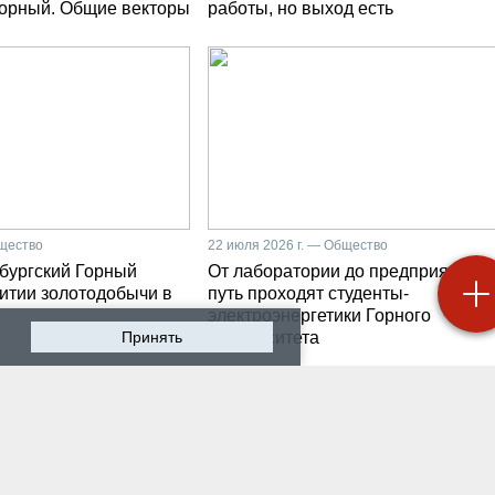
Горный. Общие векторы
работы, но выход есть
бщество
22 июля 2026 г. — Общество
бургский Горный
От лаборатории до предприятия: к
витии золотодобычи в
путь проходят студенты-
электроэнергетики Горного
Принять
университета
 2026 г. — Общество
19 июля 2026 г. — Общество
роходят студенческие
Как сохранить инженер
ики на предприятии-
мысль в эпоху тотально
ботчике систем
ИИ. Рабочая методика
ышленной
Санкт-Петербургского
атизации
Горного