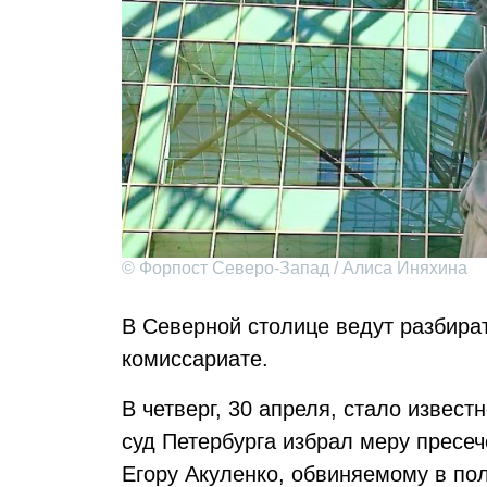
© Форпост Северо-Запад / Алиса Иняхина
В Северной столице ведут разбират
комиссариате.
В четверг, 30 апреля, стало извес
суд Петербурга избрал меру пресеч
Егору Акуленко, обвиняемому в пол