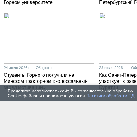
Горном университете
Петербургский 
24 июля 2026 г. — Общество
23 июля 2026 г. — О
Студенты Горного получили на
Как Санкт-Петер
Минском тракторном «колоссальный
участвует в раз
заряд мотивации»
Бурятии
Продолжая использовать сайт, Вы соглашаетесь на обработку
Cookie-файлов и принимаете условия
Политики обработки ПД
20 июля 2026 г. — Общество
20 июля
Владимир Литвиненко - о
Как п
металлургах 21 века, как
практ
части сообщества горных
разра
инженеров
пром
автом