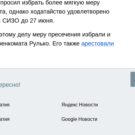
 просил избрать более мягкую меру
та, однако ходатайство удовлетворено
 в СИЗО до 27 июня.
этому делу меру пресечения избрали и
оенкомата Рулько. Его также
арестовали
ересно!
атия
Яндекс Новости
атия
Google Новости