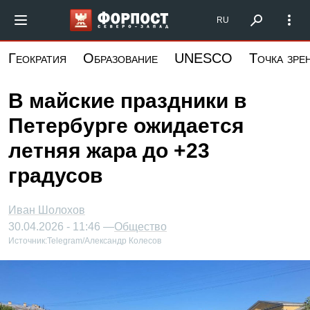
Перейти
Форпост Северо-Запад
RU
к
основному
Геократия
Образование
UNESCO
Точка зре
содержанию
В майские праздники в
Петербурге ожидается
летняя жара до +23
градусов
Иван Шолохов
30.04.2026 - 11:46 —
Общество
Источник:
Telegram/Александр Колесов