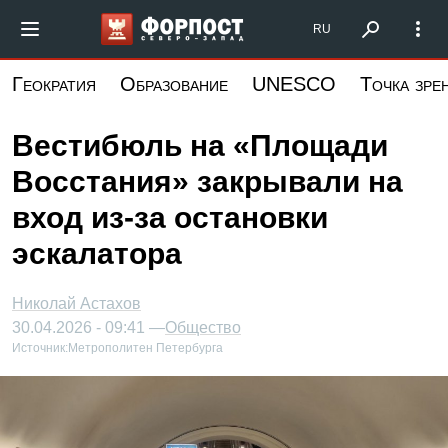
Перейти
Форпост Северо-Запад
RU
к
основному
Геократия
Образование
UNESCO
Точка зре
содержанию
Вестибюль на «Площади
Восстания» закрывали на
вход из-за остановки
эскалатора
Николай Астахов
30.04.2026 - 09:41 —
Общество
Источник:
Метрополитен Петербурга