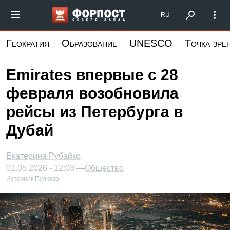
Перейти
Форпост Северо-Запад
RU
к
основному
Геократия
Образование
UNESCO
Точка зре
содержанию
Emirates впервые с 28
февраля возобновила
рейсы из Петербурга в
Дубай
Екатерина Рубайко
01.05.2026 - 12:03 —
Общество
Источник:
Пулково