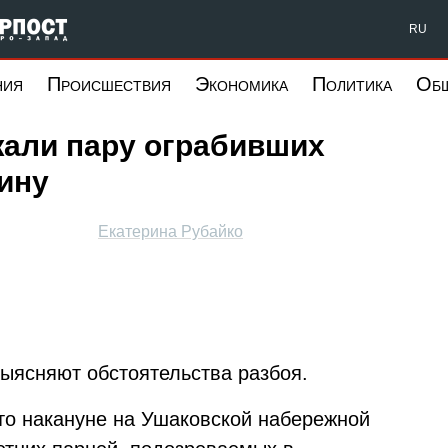
Форпост Северо-Запад
RU
ния
Происшествия
Экономика
Политика
Об
жали пару ограбивших
чину
Екатерина Рубайко
ыясняют обстоятельства разбоя.
 что накануне на Ушаковской набережной