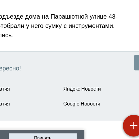
одъезде дома на Парашютной улице 43-
тобрали у него сумку с инструментами.
лись.
ересно!
атия
Яндекс Новости
атия
Google Новости
Принять