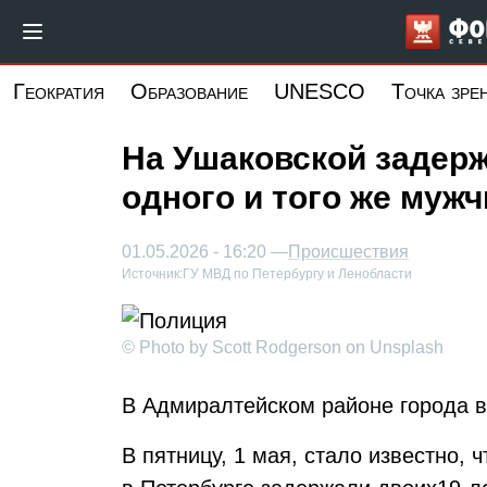
Перейти
к
основному
Геократия
Образование
UNESCO
Точка зре
содержанию
На Ушаковской задер
одного и того же муж
01.05.2026 - 16:20 —
Происшествия
Источник:
ГУ МВД по Петербургу и Ленобласти
© Photo by Scott Rodgerson on Unsplash
В Адмиралтейском районе города в
В пятницу, 1 мая, стало известно,