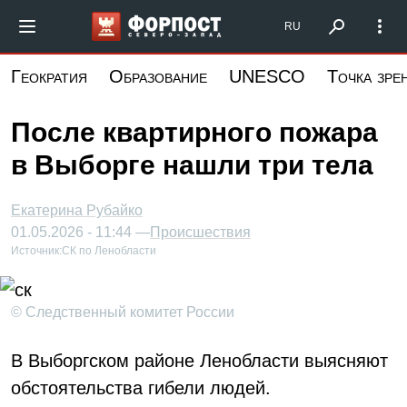
Перейти
Форпост Северо-Запад
RU
к
основному
Геократия
Образование
UNESCO
Точка зре
содержанию
После квартирного пожара
в Выборге нашли три тела
Екатерина Рубайко
01.05.2026 - 11:44 —
Происшествия
Источник:
СК по Ленобласти
© Следственный комитет России
В Выборгском районе Ленобласти выясняют
обстоятельства гибели людей.