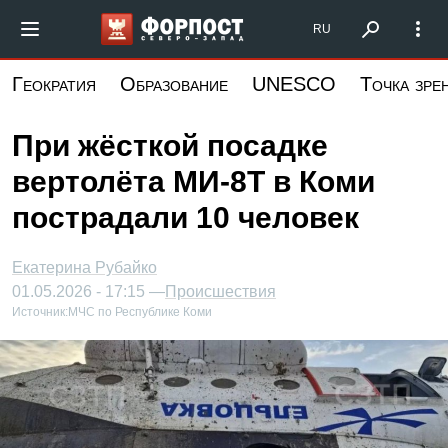
Перейти
Форпост Северо-Запад
RU
к
основному
Геократия
Образование
UNESCO
Точка зре
содержанию
При жёсткой посадке
вертолёта МИ-8Т в Коми
пострадали 10 человек
Екатерина Рубайко
01.05.2026 - 17:15 —
Происшествия
Источник:
МЧС по Республике Коми