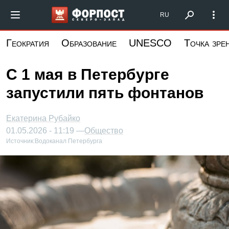
Перейти
Форпост Северо-Запад
RU
к
основному
Геократия
Образование
UNESCO
Точка зре
содержанию
С 1 мая в Петербурге
запустили пять фонтанов
Екатерина Рубайко
01.05.2026 - 11:19 —
Общество
Источник:
Водоканал Петербурга