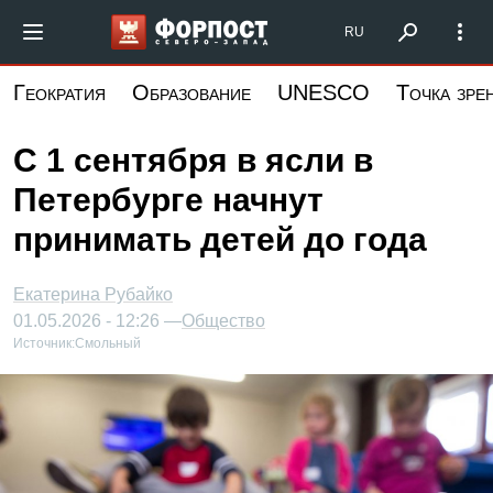
Перейти
Форпост Северо-Запад
RU
к
основному
Геократия
Образование
UNESCO
Точка зре
содержанию
С 1 сентября в ясли в
Петербурге начнут
принимать детей до года
Екатерина Рубайко
01.05.2026 - 12:26 —
Общество
Источник:
Смольный