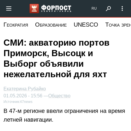
Перейти
Форпост Северо-Запад
RU
к
основному
Геократия
Образование
UNESCO
Точка зре
содержанию
СМИ: акваторию портов
Приморск, Высоцк и
Выборг объявили
нежелательной для яхт
Екатерина Рубайко
01.05.2026 - 15:56 —
Общество
Источник:
47news
В 47-м регионе ввели ограничения на время
летней навигации.