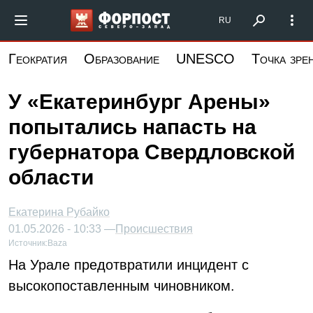
Перейти
Форпост Северо-Запад
RU
к
основному
Геократия
Образование
UNESCO
Точка зре
содержанию
У «Екатеринбург Арены»
попытались напасть на
губернатора Свердловской
области
Екатерина Рубайко
01.05.2026 - 10:33 —
Происшествия
Источник:
Baza
На Урале предотвратили инцидент с
высокопоставленным чиновником.