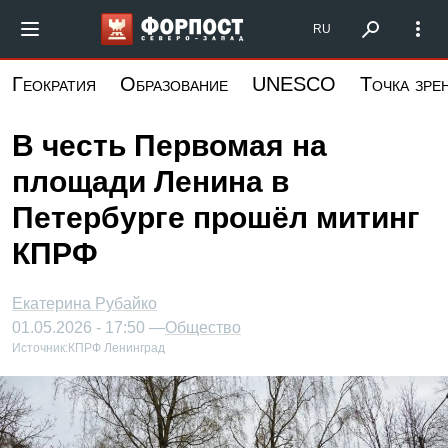
Перейти
Форпост Северо-Запад
RU
к
основному
Геократия
Образование
UNESCO
Точка зре
содержанию
В честь Первомая на
площади Ленина в
Петербурге прошёл митинг
КПРФ
Екатерина Рубайко
01.05.2026 - 17:50 —
Общество
Источник:
КПРФ Ленинград