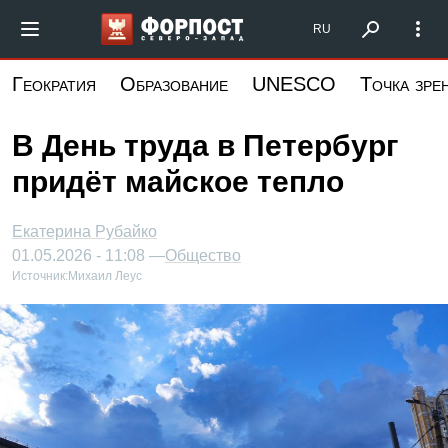
Перейти
Форпост Северо-Запад
RU
к
основному
Геократия
Образование
UNESCO
Точка зре
содержанию
В День труда в Петербург
придёт майское тепло
Екатерина Рубайко
01.05.2026 - 11:08 —
Общество
Источник:
Михаил Леус