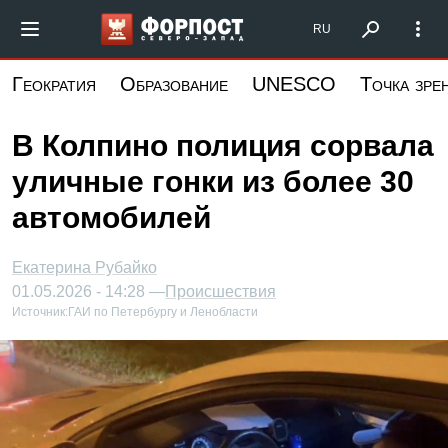
Перейти
Форпост Северо-Запад
RU
к
основному
Геократия
Образование
UNESCO
Точка зре
содержанию
В Колпино полиция сорвала
уличные гонки из более 30
автомобилей
Екатерина Рубайко
01.05.2026 - 14:28 —
Происшествия
Источник:
ГАИ по Петербургу и Ленобласти