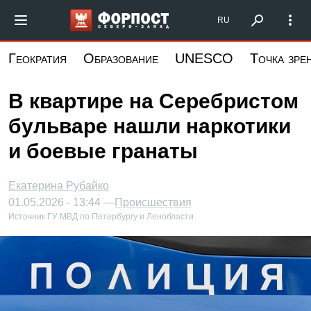
Перейти
Форпост Северо-Запад
RU
к
основному
Геократия
Образование
UNESCO
Точка зре
содержанию
В квартире на Серебристом
бульваре нашли наркотики
и боевые гранаты
Екатерина Рубайко
01.05.2026 - 13:44 —
Происшествия
Источник:
ГУ МВД по Петербургу и Ленобласти