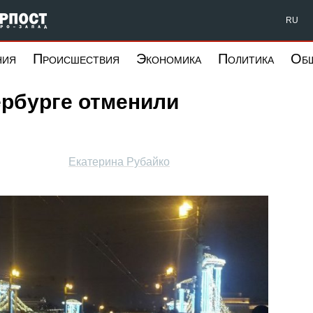
Форпост Северо-Запад
RU
ния
Происшествия
Экономика
Политика
Об
ербурге отменили
Екатерина Рубайко