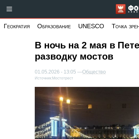
Перейти
к
основному
Геократия
Образование
UNESCO
Точка зре
содержанию
В ночь на 2 мая в Пет
разводку мостов
01.05.2026 - 13:05 —
Общество
Источник:
Мостотрест