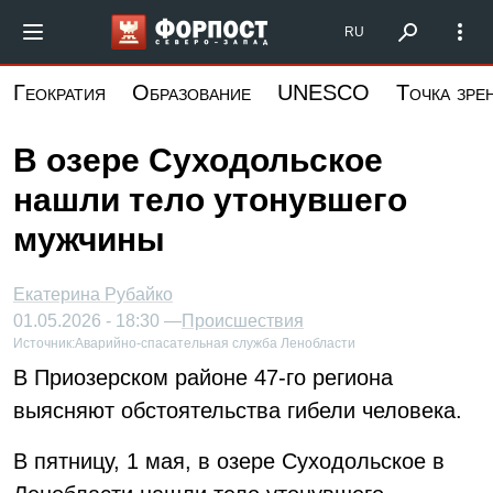
Перейти
Форпост Северо-Запад
RU
к
основному
Геократия
Образование
UNESCO
Точка зре
содержанию
В озере Суходольское
нашли тело утонувшего
мужчины
Екатерина Рубайко
01.05.2026 - 18:30 —
Происшествия
Источник:
Аварийно-спасательная служба Ленобласти
В Приозерском районе 47-го региона
выясняют обстоятельства гибели человека.
В пятницу, 1 мая, в озере Суходольское в