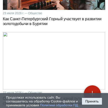
23 июля 2026 г. — Общество
Как Санкт-Петербургский Горный участвует в развитии
золотодобычи в Бурятии
22 июля 2026 г. — Общество
Продолжая использовать сайт, Вы
От лаборатории до предприятия: какой путь проходят
соглашаетесь на обработку Cookie-файлов и
Принять
студенты-электроэнергетики Горного университета
принимаете условия
Политики обработки ПД