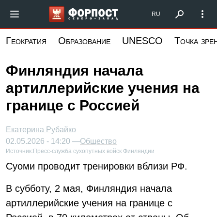
Перейти
Форпост Северо-Запад
RU
к
основному
Геократия
Образование
UNESCO
Точка зре
содержанию
Финляндия начала
артиллерийские учения на
границе с Россией
Екатерина Рубайко
02.05.2026 - 14:20 —
Общество
Источник:
Пресс-служба сухопутных войск Финляндии
Суоми проводит тренировки вблизи РФ.
В субботу, 2 мая, Финляндия начала
артиллерийские учения на границе с