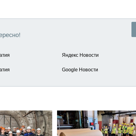
ересно!
атия
Яндекс Новости
атия
Google Новости