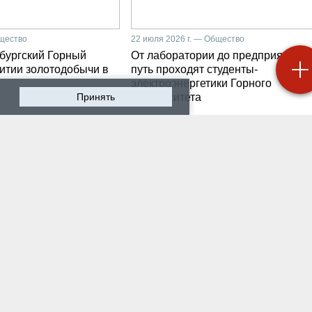
бщество
22 июля 2026 г. — Общество
бургский Горный
От лаборатории до предприятия: к
витии золотодобычи в
путь проходят студенты-
электроэнергетики Горного
Принять
университета
 2026 г. — Общество
19 июля 2026 г. — Общество
роходят студенческие
Как сохранить инженер
ики на предприятии-
мысль в эпоху тотально
ботчике систем
ИИ. Рабочая методика
ышленной
Санкт-Петербургского
атизации
Горного
 2026 г. — Экономика
16 июля 2026 г. — Общество
водству бензина в
Геополитический перел
и мешают не только
его культурно-
нские беспилотники
цивилизационный срез
 2026 г. — Общество
12 июля 2026 г. — Общество
тарейшие в стране
Студенты Горного