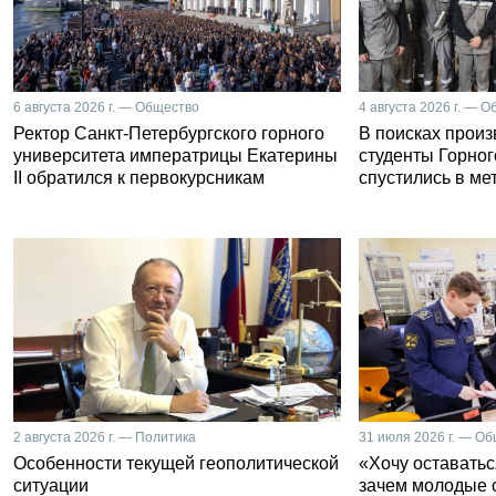
6 августа 2026 г. — Общество
4 августа 2026 г. — 
Ректор Санкт-Петербургского горного
В поисках прои
университета императрицы Екатерины
студенты Горног
II обратился к первокурсникам
спустились в ме
2 августа 2026 г. — Политика
31 июля 2026 г. — О
Особенности текущей геополитической
«Хочу оставатьс
ситуации
зачем молодые 