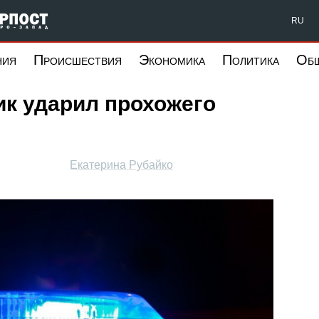
Форпост Северо-Запад
RU
ния
Происшествия
Экономика
Политика
Об
ик ударил прохожего
Екатерина Рубайко