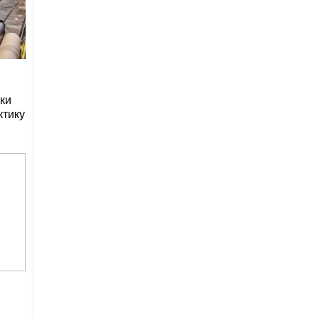
ки
ктику