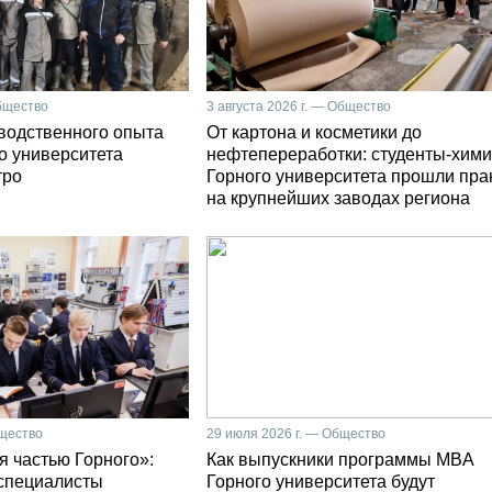
Общество
3 августа 2026 г. — Общество
зводственного опыта
От картона и косметики до
о университета
нефтепереработки: студенты-хими
тро
Горного университета прошли пра
на крупнейших заводах региона
бщество
29 июля 2026 г. — Общество
я частью Горного»:
Как выпускники программы MBA
специалисты
Горного университета будут