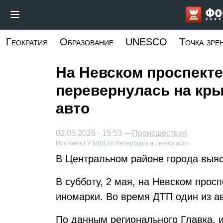
Перейти
к
основному
Геократия
Образование
UNESCO
Точка зре
содержанию
На Невском проспекте
перевернулась на кры
авто
02.05.2026 - 15:53 —
Происшествия
Источник:
ГУ МВД по Петербургу и Ленобласти
В Центральном районе города выяс
В субботу, 2 мая, на Невском прос
иномарки. Во время ДТП один из а
По данным регионального Главка, 