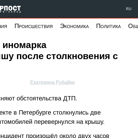
Форпост Северо-Запад
RU
ния
Происшествия
Экономика
Политика
Об
 иномарка
шу после столкновения с
Екатерина Рубайко
няют обстоятельства ДТП.
пекте в Петербурге столкнулись две
втомобилей перевернулся на крышу.
инцидент произошёл около двух часов