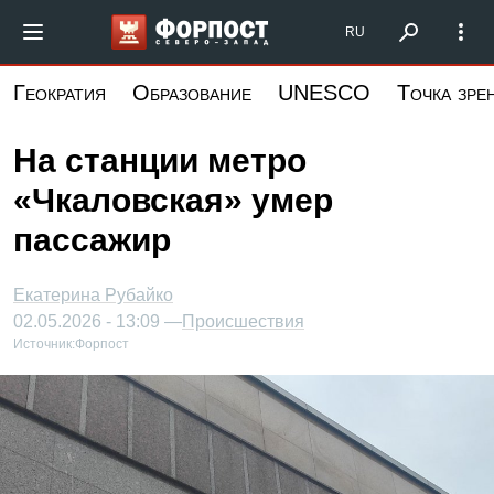
Перейти
Форпост Северо-Запад
RU
к
основному
Геократия
Образование
UNESCO
Точка зре
содержанию
На станции метро
«Чкаловская» умер
пассажир
Екатерина Рубайко
02.05.2026 - 13:09 —
Происшествия
Источник:
Форпост