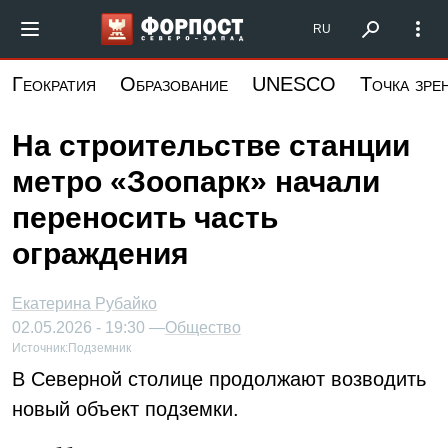
Перейти
Форпост Северо-Запад
RU
к
основному
Геократия
Образование
UNESCO
Точка зре
содержанию
На строительстве станции
метро «Зоопарк» начали
переносить часть
ограждения
Екатерина Рубайко
02.05.2026 - 19:30 —
Общество
Источник:
Подземник
В Северной столице продолжают возводить
новый объект подземки.