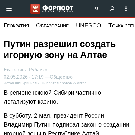
Перейти
Форпост Северо-Запад
RU
к
основному
Геократия
Образование
UNESCO
Точка зре
содержанию
Путин разрешил создать
игорную зону на Алтае
Екатерина Рубайко
02.05.2026 - 17:19 —
Общество
Источник:
Официальный портал правовых актов
В регионе южной Сибири частично
легализуют казино.
В субботу, 2 мая, президент России
Владимир Путин подписал закон о создании
игорной зоны в Республике Алтай.