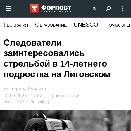
Перейти
Форпост Северо-Запад
RU
к
основному
Геократия
Образование
UNESCO
Точка зре
содержанию
Следователи
заинтересовались
стрельбой в 14-летнего
подростка на Лиговском
Екатерина Рубайко
02.05.2026 - 17:32 —
Происшествия
Источник:
СК по Петербургу