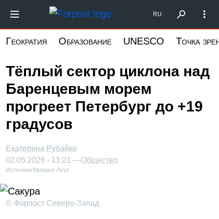
Перейти
Форпост Северо-Запад
RU
к
основному
Геократия
Образование
UNESCO
Точка зре
содержанию
Тёплый сектор циклона над
Баренцевым морем
прогреет Петербург до +19
градусов
Екатерина Рубайко
02.05.2026 - 11:21 —
Общество
Источник:
Михаил Леус
© Форпост Северо-Запад