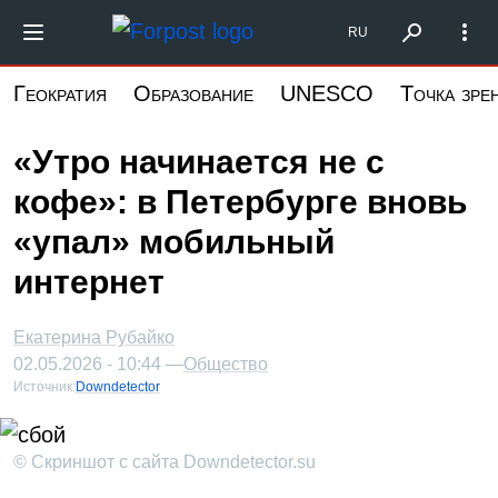
Перейти
Форпост Северо-Запад
RU
к
основному
Геократия
Образование
UNESCO
Точка зре
содержанию
«Утро начинается не с
кофе»: в Петербурге вновь
«упал» мобильный
интернет
Екатерина Рубайко
02.05.2026 - 10:44 —
Общество
Источник:
Downdetector
© Скриншот с сайта Downdetector.su