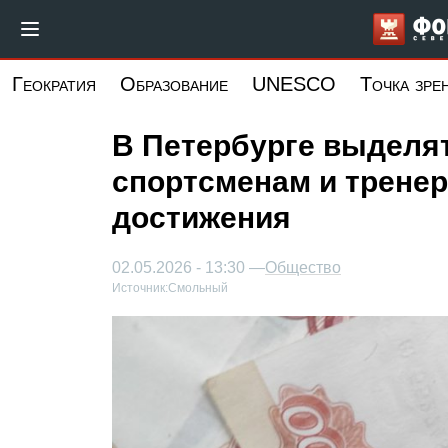
Перейти
к
основному
Геократия
Образование
UNESCO
Точка зре
содержанию
В Петербурге выделя
спортсменам и тренер
достижения
02.05.2026 - 13:30 —
Общество
Источник:
Смольный