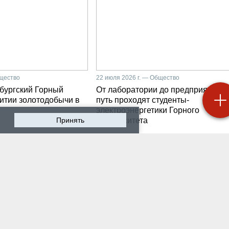
бщество
22 июля 2026 г. — Общество
бургский Горный
От лаборатории до предприятия: к
витии золотодобычи в
путь проходят студенты-
электроэнергетики Горного
Принять
университета
 2026 г. — Общество
19 июля 2026 г. — Общество
роходят студенческие
Как сохранить инженер
ики на предприятии-
мысль в эпоху тотально
ботчике систем
ИИ. Рабочая методика
ышленной
Санкт-Петербургского
атизации
Горного
 2026 г. — Экономика
16 июля 2026 г. — Общество
водству бензина в
Геополитический перел
и мешают не только
его культурно-