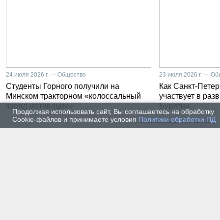
24 июля 2026 г. — Общество
23 июля 2026 г. — О
Студенты Горного получили на
Как Санкт-Петер
Минском тракторном «колоссальный
участвует в раз
заряд мотивации»
Бурятии
Продолжая использовать сайт, Вы соглашаетесь на обработку
Cookie-файлов и принимаете условия
Политики обработки ПД
20 июля 2026 г. — Общество
20 июля
Владимир Литвиненко - о
Как п
металлургах 21 века, как
практ
части сообщества горных
разра
инженеров
пром
автом
17 июля 2026 г. — Общество
16 июля
В Горном университете
Произ
Петербурга выпустили
Росси