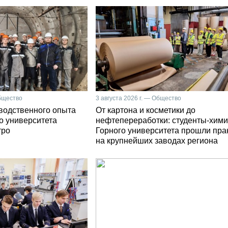
Общество
3 августа 2026 г. — Общество
зводственного опыта
От картона и косметики до
о университета
нефтепереработки: студенты-хими
тро
Горного университета прошли пра
на крупнейших заводах региона