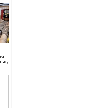
ки
ктику