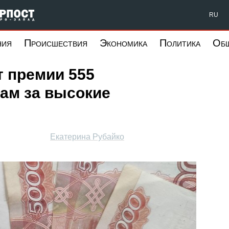
Форпост Северо-Запад
RU
ния
Происшествия
Экономика
Политика
Об
т премии 555
ам за высокие
Екатерина Рубайко