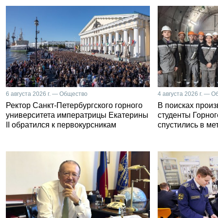
6 августа 2026 г. — Общество
4 августа 2026 г. — 
Ректор Санкт-Петербургского горного
В поисках прои
университета императрицы Екатерины
студенты Горног
II обратился к первокурсникам
спустились в ме