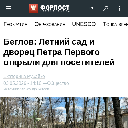
Перейти
Форпост Северо-Запад
RU
к
основному
Геократия
Образование
UNESCO
Точка зре
содержанию
Беглов: Летний сад и
дворец Петра Первого
открыли для посетителей
Екатерина Рубайко
03.05.2026 - 14:16 —
Общество
Источник:
Александр Беглов