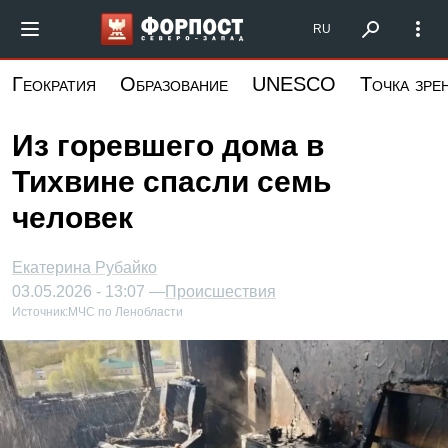
Перейти
Форпост Северо-Запад
RU
к
основному
Геократия
Образование
UNESCO
Точка зре
содержанию
Из горевшего дома в
Тихвине спасли семь
человек
Екатерина Рубайко
03.05.2026 - 13:07 —
Происшествия
Источник:
МЧС по Ленобласти