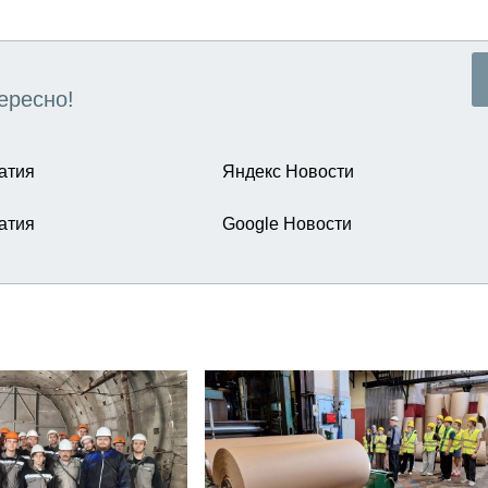
ересно!
атия
Яндекс Новости
атия
Google Новости