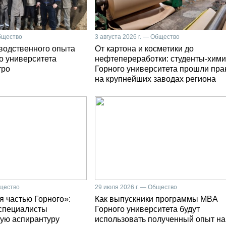
Общество
3 августа 2026 г. — Общество
зводственного опыта
От картона и косметики до
о университета
нефтепереработки: студенты-хими
тро
Горного университета прошли пра
на крупнейших заводах региона
бщество
29 июля 2026 г. — Общество
я частью Горного»:
Как выпускники программы MBA
специалисты
Горного университета будут
ую аспирантуру
использовать полученный опыт на