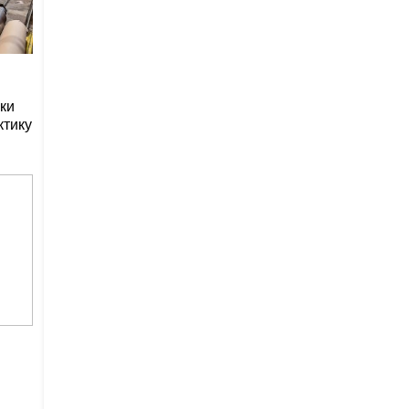
ки
ктику