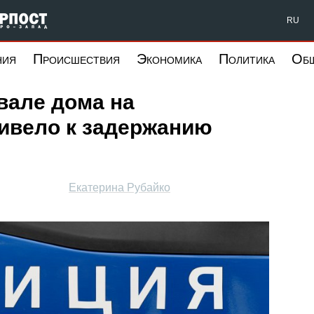
Форпост Северо-Запад
RU
ния
Происшествия
Экономика
Политика
Об
вале дома на
ивело к задержанию
Екатерина Рубайко