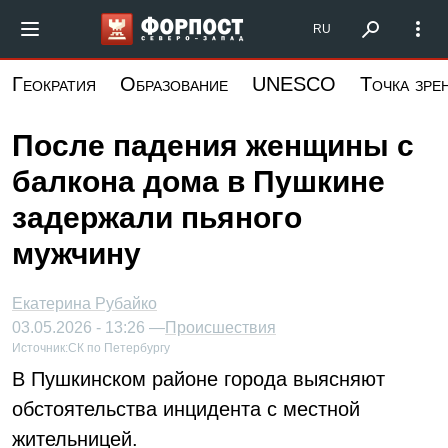
Перейти
Форпост Северо-Запад
RU
к
основному
Геократия
Образование
UNESCO
Точка зре
содержанию
После падения женщины с
балкона дома в Пушкине
задержали пьяного
мужчину
Екатерина Рубайко
03.05.2026 - 13:26 —
Происшествия
Источник:
СК по Петербургу
В Пушкинском районе города выясняют
обстоятельства инцидента с местной
жительницей.