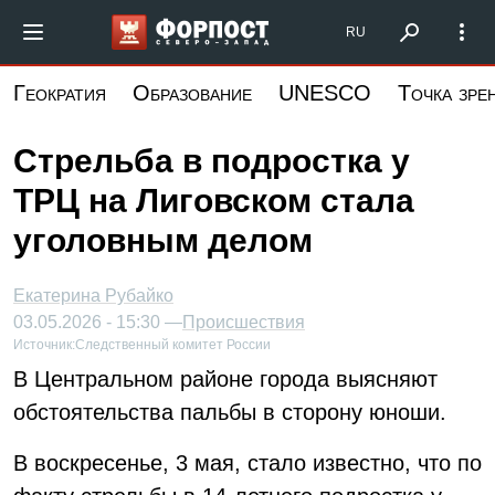
Перейти
Форпост Северо-Запад
RU
к
основному
Геократия
Образование
UNESCO
Точка зре
содержанию
Стрельба в подростка у
ТРЦ на Лиговском стала
уголовным делом
Екатерина Рубайко
03.05.2026 - 15:30 —
Происшествия
Источник:
Следственный комитет России
В Центральном районе города выясняют
обстоятельства пальбы в сторону юноши.
В воскресенье, 3 мая, стало известно, что по