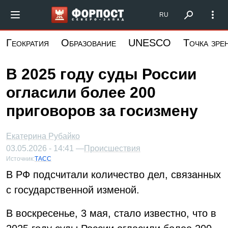
Перейти
Форпост Северо-Запад
RU
к
основному
Геократия
Образование
UNESCO
Точка зре
содержанию
В 2025 году суды России
огласили более 200
приговоров за госизмену
Екатерина Рубайко
03.05.2026 - 14:41 —
Происшествия
Источник:
ТАСС
В РФ подсчитали количество дел, связанных
с государственной изменой.
В воскресенье, 3 мая, стало известно, что в