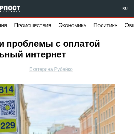
Форпост Северо-Запад
RU
ния
Происшествия
Экономика
Политика
Об
и проблемы с оплатой
льный интернет
Екатерина Рубайко