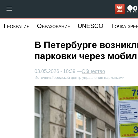
Перейти
к
основному
Геократия
Образование
UNESCO
Точка зре
содержанию
В Петербурге возникл
парковки через моби
03.05.2026 - 10:39 —
Общество
Источник:
Городской центр управления парковками