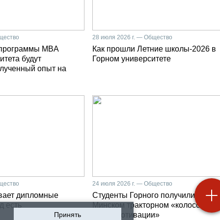
бщество
28 июля 2026 г. — Общество
 программы MBA
Как прошли Летние школы-2026 в
итета будут
Горном университете
олученный опыт на
бщество
24 июля 2026 г. — Общество
вает дипломные
Студенты Горного получили на
д есть
Минском тракторном «колоссальн
Принять
заряд мотивации»