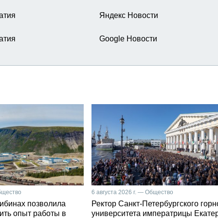
атия
Яндекс Новости
атия
Google Новости
Общество
6 августа 2026 г. — Общество
Хибинах позволила
Ректор Санкт-Петербургского горн
ить опыт работы в
университета императрицы Екате