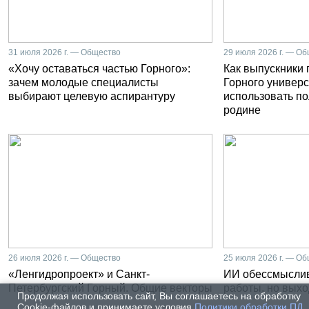
31 июля 2026 г. — Общество
29 июля 2026 г. — О
«Хочу оставаться частью Горного»:
Как выпускники
зачем молодые специалисты
Горного универс
выбирают целевую аспирантуру
использовать п
родине
26 июля 2026 г. — Общество
25 июля 2026 г. — О
«Ленгидропроект» и Санкт-
ИИ обессмысли
Петербургский Горный. Общие векторы
работы, но выхо
Продолжая использовать сайт, Вы соглашаетесь на обработку
Cookie-файлов и принимаете условия
Политики обработки ПД