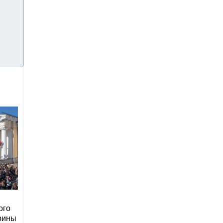
ого
рины