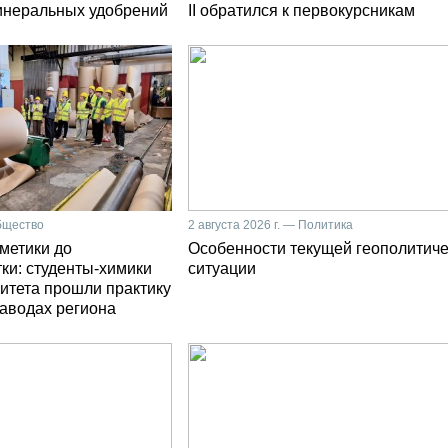
инеральных удобрений
II обратился к первокурсникам
Общество
2 августа 2026 г. — Политика
сметики до
Особенности текущей геополитич
ки: студенты-химики
ситуации
итета прошли практику
заводах региона