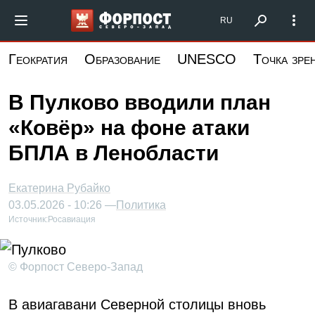
Перейти
Форпост Северо-Запад
RU
к
основному
Геократия
Образование
UNESCO
Точка зре
содержанию
В Пулково вводили план
«Ковёр» на фоне атаки
БПЛА в Ленобласти
Екатерина Рубайко
03.05.2026 - 10:26 —
Политика
Источник:
Росавиация
© Форпост Северо-Запад
В авиагавани Северной столицы вновь