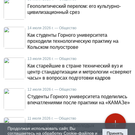
Геополитический перелом: его культурно-
цивилизационный срез
14 июля 2026 г. — Общество
Как студенты Горного университета
проходили технологическую практику на
Кольском полуострове
13 июля 2026 г. — Общество
Как старейшие в стране технический вуз и
центр стандартизации и метрологии «сверяют
часы» в вопросах подготовки кадров
12 июля 2026 г. — Общество
Студенты Горного университета поделились
впечатлениями после практики на «КАМАЗе»
11 июля 2026 г. — Общество
Принцип мотивации молодых
Продолжая использовать сайт, Вы
преподавателей в университетах
соглашаетесь на обработку Cookie-файлов и
Принять