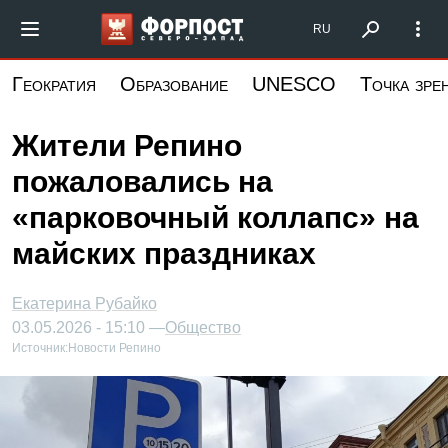
Перейти
Форпост Северо-Запад
RU
к
основному
Геократия
Образование
UNESCO
Точка зре
содержанию
Жители Репино
пожаловались на
«парковочный коллапс» на
майских праздниках
Екатерина Рубайко
03.05.2026 - 15:10 —
Общество
Источник:
Новости Репино