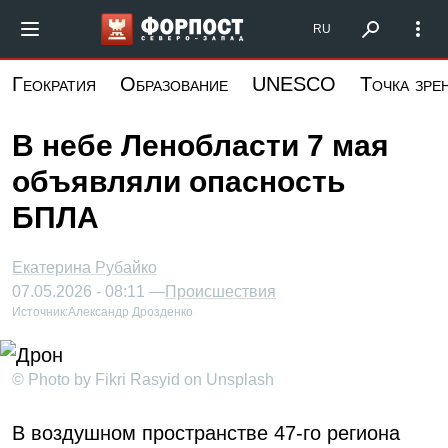
Перейти
Форпост Северо-Запад
RU
к
основному
Геократия
Образование
UNESCO
Точка зре
содержанию
В небе Ленобласти 7 мая
объявляли опасность
БПЛА
Екатерина Рубайко
07.05.2026 - 08:11 —
Происшествия
Источник:
Александр Дрозденко
© Photo by Fikri Rasyid on Unsplash
В воздушном пространстве 47-го региона