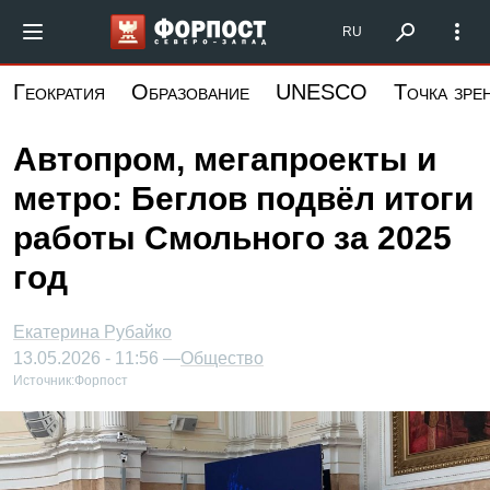
Перейти
Форпост Северо-Запад
RU
к
основному
Геократия
Образование
UNESCO
Точка зре
содержанию
Автопром, мегапроекты и
метро: Беглов подвёл итоги
работы Смольного за 2025
год
Екатерина Рубайко
13.05.2026 - 11:56 —
Общество
Источник:
Форпост