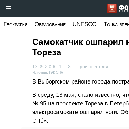
Перейти
к
основному
Геократия
Образование
UNESCO
Точка зре
содержанию
Самокатчик ошпарил 
Тореза
13.05.2026 - 11:13 —
Происшествия
Источник:
ТЭК СПб
В Выборгском районе города постр
В среду, 13 мая, стало известно, 
№ 95 на проспекте Тореза в Петерб
электросамокате ошпарил ноги. О
СПб».