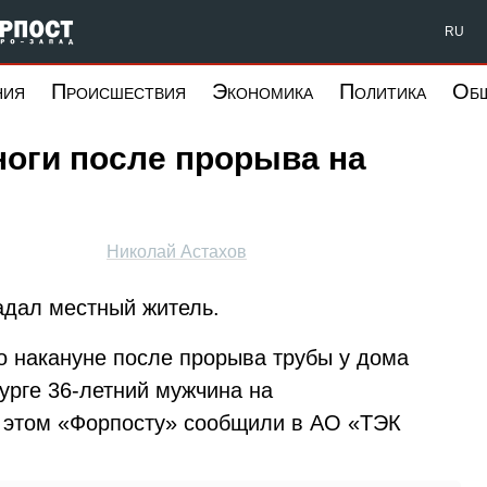
Форпост Северо-Запад
RU
ния
Происшествия
Экономика
Политика
Об
ноги после прорыва на
Николай Астахов
адал местный житель.
что накануне после прорыва трубы у дома
урге 36-летний мужчина на
б этом «Форпосту» сообщили в АО «ТЭК