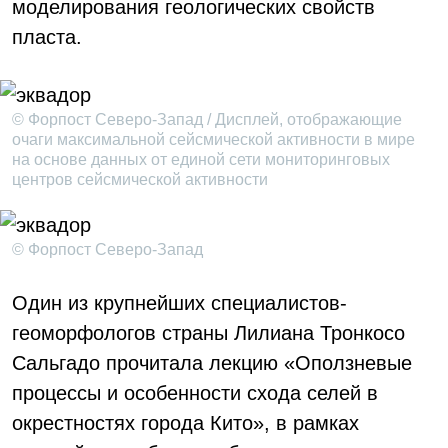
моделирования геологических свойств
пласта.
© Форпост Северо-Запад / Дисплей, отображающие
очаги максимальной сейсмической активности в мире
на основе данных от единой сети мониторинговых
центров сейсмической активности
© Форпост Северо-Запад
Один из крупнейших специалистов-
геоморфологов страны Лилиана Тронкосо
Сальгадо прочитала лекцию «Оползневые
процессы и особенности схода селей в
окрестностях города Кито», в рамках