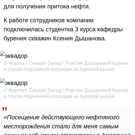
для получения притока нефти.
К работе сотрудников компании
подключилась студентка 3 курса кафедры
бурения скважин Ксения Дышанова.
© Форпост Северо-Запад / Участие Дышановой Ксении
в спуско-подъемной операции на буровой вышке
© Форпост Северо-Запад / Участие Дышановой Ксении
в спуско-подъемной операции на буровой вышке
«Посещение действующего нефтяного
месторождения стало для меня самым