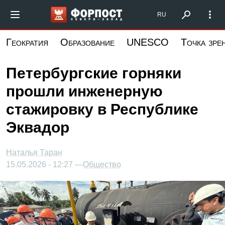
Перейти
Форпост Северо-Запад
RU
к
основному
Геократия
Образование
UNESCO
Точка зре
содержанию
Петербургские горняки
прошли инженерную
стажировку в Республике
Эквадор
Наталья Таран
15.05.2026 - 12:27 —
Общество