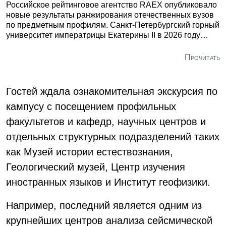
Российское рейтинговое агентство RAEX опубликовало
новые результаты ранжирования отечественных вузов
по предметным профилям. Санкт-Петербургский горный
университет императрицы Екатерины II в 2026 году
вошел в топ-5 сразу по четырем номинациям: первое
место в «Нефтегазовом деле», третье – «Техника и
Прочитать
технологии наземного транспорта», пятое – «Экология»
и «Химические технологии». В первую десятку попали
также направления «Энергетика, энергетическое
Гостей ждала ознакомительная экскурсия по
машиностроение и электротехника», «Строительство»,
кампусу с посещением профильных
«Технологии материалов», «Машиностроение и
робототехника».
факультетов и кафедр, научных центров и
отдельных структурных подразделений таких
как Музей истории естествознания,
Геологический музей, Центр изучения
иностранных языков и Институт геофизики.
Например, последний является одним из
крупнейших центров анализа сейсмической