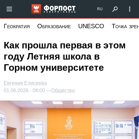
Перейти
Форпост Северо-Запад
RU
к
основному
Геократия
Образование
UNESCO
Точка зре
содержанию
Как прошла первая в этом
году Летняя школа в
Горном университете
Евгения Елисеева
01.06.2026 - 08:00 —
Общество