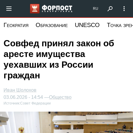
Перейти
Форпост Северо-Запад
RU
к
основному
Геократия
Образование
UNESCO
Точка зре
содержанию
Совфед принял закон об
аресте имущества
уехавших из России
граждан
Иван Шолохов
03.06.2026 - 14:54 —
Общество
Источник:
Совет Федерации